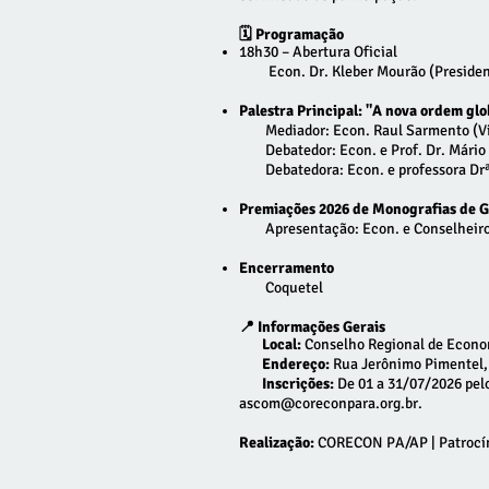
🗓️ Programação
18h30 – Abertura Oficial
Econ. Dr. Kleber Mourão (Presiden
Palestra Principal: "A nova ordem gl
Mediador: Econ. Raul Sarmento (Vic
Debatedor: Econ. e Prof. Dr. Mário 
Debatedora: Econ. e professora Drª
Premiações 2026 de Monografias de 
Apresentação: Econ. e Conselheiro
Encerramento
Coquetel
📍 Informações Gerais
Local:
Conselho Regional de Econo
Endereço:
Rua Jerônimo Pimentel, 
Inscrições:
De 01 a 31/07/2026 pel
ascom@coreconpara.org.br
.
Realização:
CORECON PA/AP | Patroc