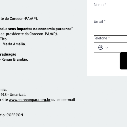
Nome
*
te do Corecon-PA/AP).
Email
*
obal e seus impactos na economia paraense"
e-presidente do Corecon-PA/AP).
Telefone
*
Tito.
. Maria Amélia.
Graduação
 Renan Brandão.
mia.
918 - Umarizal.
o site
www.coreconpara.org.br
ou pelo e-mail
ínio: COFECON