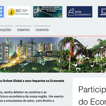
ICAÇÕES
EVENTOS
CONTATO
a Ordem Global e seus Impactos na Economia
Partici
a, venha debater os cenários e as
futuro econômico da nossa região. Um evento
do Eco
s e entusiastas do setor, com direito a