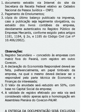
documento extraído via Internet do site da
Secretaria da Receita Federal relativo ao Cadastro
Nacional da Pessoa Jurídica – CNPJ;
Pagamento de Emolumentos;
cópia do último balanço publicado na imprensa,
caso a publicação seja legalmente obrigatória, ou
extraído dos livros contábeis da empresa,
devidamente autenticados no Registro Público de
Empresas Mercantis, conforme exigido pelos artigos
1181, 1184, § 2o, e 1185 do Código Civil (Lei nº
10.406/2002).
Observações:
Registro Secundário – concedido às empresas com
matriz fora do Paraná, com registro em outro
Corecon.
A declaração do Economista Responsável deverá ser
feita, preferencialmente, em papel timbrado da
empresa, na qual o mesmo deverá declarar ser o
responsável pela parte técnica de Economia e
Finanças da interessada;
O Valor da anuidade será reduzido em 50%, com
base no Capital Social da empresa;
A validade de registro efetivado por esta via será
considerado válido apenas após a homologação em
Assembleia Plenária do Corecon-PA/AP.
A ENTREGA DA DOCUMENTAÇÃO SERÁ EXCLUSIVA