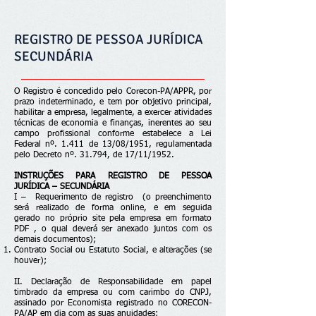
REGISTRO DE PESSOA JURÍDICA
SECUNDÁRIA
O Registro é concedido pelo Corecon-PA/APPR, por
prazo indeterminado, e tem por objetivo principal,
habilitar a empresa, legalmente, a exercer atividades
técnicas de economia e finanças, inerentes ao seu
campo profissional conforme estabelece a Lei
Federal nº. 1.411 de 13/08/1951, regulamentada
pelo Decreto nº. 31.794, de 17/11/1952.
INSTRUÇÕES PARA REGISTRO DE PESSOA
JURÍDICA – SECUNDÁRIA
I – Requerimento de registro (o preenchimento
será realizado de forma online, e em seguida
gerado no próprio site pela empresa em formato
PDF , o qual deverá ser anexado juntos com os
demais documentos);
Contrato Social ou Estatuto Social, e alterações (se
houver);
II. Declaração de Responsabilidade em papel
timbrado da empresa ou com carimbo do CNPJ,
assinado por Economista registrado no CORECON-
PA/AP em dia com as suas anuidades;