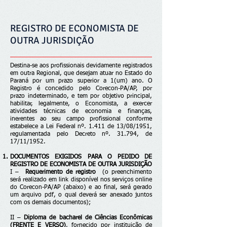
REGISTRO DE ECONOMISTA DE
OUTRA JURISDIÇÃO
Destina-se aos profissionais devidamente registrados
em outra Regional, que desejam atuar no Estado do
Paraná por um prazo superior a 1(um) ano. O
Registro é concedido pelo Corecon-PA/AP, por
prazo indeterminado, e tem por objetivo principal,
habilitar, legalmente, o Economista, a exercer
atividades técnicas de economia e finanças,
inerentes ao seu campo profissional conforme
estabelece a Lei Federal nº. 1.411 de 13/08/1951,
regulamentada pelo Decreto nº. 31.794, de
17/11/1952.
DOCUMENTOS EXIGIDOS PARA O PEDIDO DE
REGISTRO DE ECONOMISTA DE OUTRA JURISDIÇÃO
I –
Requerimento de registro
(o preenchimento
será realizado em link disponível nos serviços online
do Corecon-PA/AP (abaixo) e ao final, será gerado
um arquivo pdf, o qual deverá ser anexado juntos
com os demais documentos);
II –
Diploma de bacharel de Ciências Econômicas
(FRENTE E VERSO)
, fornecido por instituição de