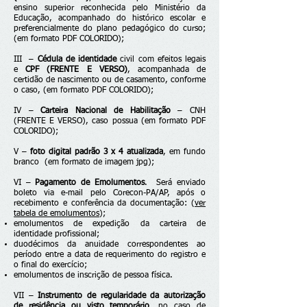
ensino superior reconhecida pelo Ministério da
Educação, acompanhado do histórico escolar e
preferencialmente do plano pedagógico do curso;
(em formato PDF COLORIDO);
III –
Cédula de identidade
civil com efeitos legais
e
CPF (FRENTE E VERSO)
, acompanhada de
certidão de nascimento ou de casamento, conforme
o caso, (em formato PDF COLORIDO);
IV –
Carteira Nacional de Habilitação
– CNH
(FRENTE E VERSO), caso possua (em formato PDF
COLORIDO);
V –
foto digital padrão 3 x 4 atualizada
, em fundo
branco (em formato de imagem jpg);
VI –
Pagamento de Emolumentos
. Será enviado
boleto via e-mail pelo Corecon-PA/AP, após o
recebimento e conferência da documentação: (
ver
tabela de emolumentos
);
emolumentos de expedição da carteira de
identidade profissional;
duodécimos da anuidade correspondentes ao
período entre a data de requerimento do registro e
o final do exercício;
emolumentos de inscrição de pessoa física.
VII –
Instrumento de regularidade da autorização
de residência ou visto temporário
, no caso de