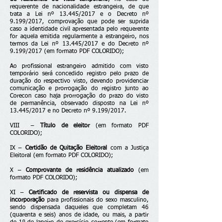
requerente de nacionalidade estrangeira, de que
trata a Lei nº 13.445/2017 e o Decreto nº
9.199/2017, comprovação que pode ser suprida
caso a identidade civil apresentada pelo requerente
for aquela emitida regularmente a estrangeiro, nos
termos da Lei nº 13.445/2017 e do Decreto nº
9.199/2017 (em formato PDF COLORIDO);
Ao profissional estrangeiro admitido com visto
temporário será concedido registro pelo prazo de
duração do respectivo visto, devendo providenciar
comunicação e prorrogação do registro junto ao
Corecon caso haja prorrogação do prazo do visto
de permanência, observado disposto na Lei nº
13.445/2017 e no Decreto nº 9.199/2017.
VIII –
Título de eleitor
(em formato PDF
COLORIDO);
IX –
Certidão de Quitação Eleitoral
com a Justiça
Eleitoral (em formato PDF COLORIDO);
X –
Comprovante de residência atualizado
(em
formato PDF COLORIDO);
XI –
Certificado de reservista ou dispensa de
incorporação
para profissionais do sexo masculino,
sendo dispensada daqueles que completam 46
(quarenta e seis) anos de idade, ou mais, a partir