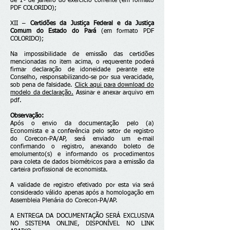
de 1º de janeiro do exercício corrente (em formato
PDF COLORIDO);
XII –
Certidões da Justiça Federal e da Justiça
Comum do Estado do Pará
(em formato PDF
COLORIDO);
Na impossibilidade de emissão das certidões
mencionadas no item acima, o requerente poderá
firmar declaração de idoneidade perante este
Conselho, responsabilizando-se por sua veracidade,
sob pena de falsidade.
Click aqui para download do
modelo da declaração.
Assinar e anexar arquivo em
pdf.
Observação:
Após o envio da documentação pelo (a)
Economista e a conferência pelo setor de registro
do Corecon-PA/AP, será enviado um e-mail
confirmando o registro, anexando boleto de
emolumento(s) e informando os procedimentos
para coleta de dados biométricos para a emissão da
carteira profissional de economista.
A validade de registro efetivado por esta via será
considerado válido apenas após a homologação em
Assembleia Plenária do Corecon-PA/AP.
A ENTREGA DA DOCUMENTAÇÃO SERÁ EXCLUSIVA
NO SISTEMA ONLINE, DISPONÍVEL NO LINK