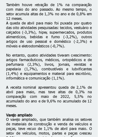
Também houve retração de 1% na comparação
com maio do ano passado. Ao mesmo tempo, o
setor acumula altas de 1,3% no ano e de 0,8% em
12 meses.
A queda de abril para maio foi puxada por quatro
das oito atividades pesquisadas: tecidos, vestuário e
calçados (-3,3%), hiper, supermercados, produtos
alimentícios, bebidas e fumo (-3,2%), outros
artigos de uso pessoal e doméstico (-2,3%) e
móveis e eletrodomésticos (-0,7%).
No entanto, quatro atividades tiveram crescimento:
artigos farmacêuticos, médicos, ortopédicos e de
perfumaria (2,3%), livros, jornais, revistas e
papelaria (1,7%), combustíveis e lubrificantes
(1,4%) e equipamentos e material para escritório,
informática e comunicação (1,1%).
A receita nominal apresentou queda de 2,1% de
abril para maio, mas teve altas de 0,3% na
comparação com maio de 2022, 5,5% no
acumulado do ano e de 9,6% no acumulado de 12
meses.
Varejo ampliado
O varejo ampliado, que também analisa os setores
de materiais de construção e venda de veículos e
peças, teve recuo de 1,1% de abril para maio. O
setor de veículos, motos, partes e peças cresceu