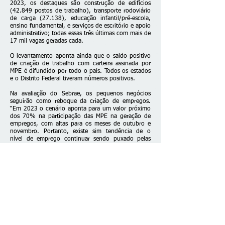
2023, os destaques são construção de edifícios
(42.849 postos de trabalho), transporte rodoviário
de carga (27.138), educação infantil/pré-escola,
ensino fundamental, e serviços de escritório e apoio
administrativo; todas essas três últimas com mais de
17 mil vagas geradas cada.
O levantamento aponta ainda que o saldo positivo
de criação de trabalho com carteira assinada por
MPE é difundido por todo o país. Todos os estados
e o Distrito Federal tiveram números positivos.
Na avaliação do Sebrae, os pequenos negócios
seguirão como reboque da criação de empregos.
“Em 2023 o cenário aponta para um valor próximo
dos 70% na participação das MPE na geração de
empregos, com altas para os meses de outubro e
novembro. Portanto, existe sim tendência de o
nível de emprego continuar sendo puxado pelas
MPE”, espera Décio Lima.
Fonte: EBC
Fale conosco