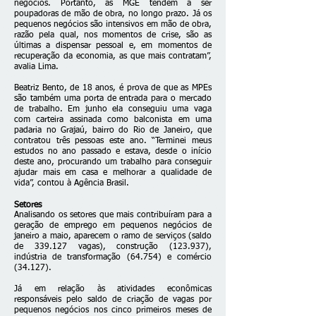
negócios. Portanto, as MGE tendem a ser
poupadoras de mão de obra, no longo prazo. Já os
pequenos negócios são intensivos em mão de obra,
razão pela qual, nos momentos de crise, são as
últimas a dispensar pessoal e, em momentos de
recuperação da economia, as que mais contratam”,
avalia Lima.
Beatriz Bento, de 18 anos, é prova de que as MPEs
são também uma porta de entrada para o mercado
de trabalho. Em junho ela conseguiu uma vaga
com carteira assinada como balconista em uma
padaria no Grajaú, bairro do Rio de Janeiro, que
contratou três pessoas este ano. “Terminei meus
estudos no ano passado e estava, desde o início
deste ano, procurando um trabalho para conseguir
ajudar mais em casa e melhorar a qualidade de
vida”, contou à Agência Brasil.
Setores
Analisando os setores que mais contribuíram para a
geração de emprego em pequenos negócios de
janeiro a maio, aparecem o ramo de serviços (saldo
de 339.127 vagas), construção (123.937),
indústria de transformação (64.754) e comércio
(34.127).
Já em relação às atividades econômicas
responsáveis pelo saldo de criação de vagas por
pequenos negócios nos cinco primeiros meses de