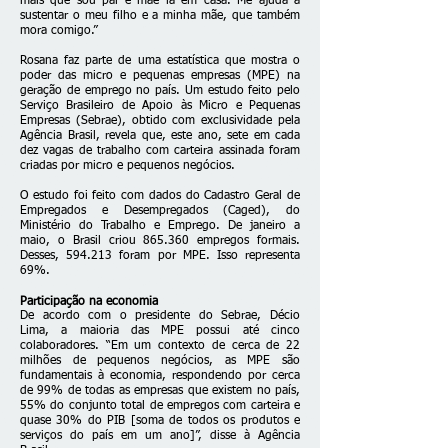
mais que sou pai e mãe lá em casa. Me ajuda a
sustentar o meu filho e a minha mãe, que também
mora comigo.”
Rosana faz parte de uma estatística que mostra o
poder das micro e pequenas empresas (MPE) na
geração de emprego no país. Um estudo feito pelo
Serviço Brasileiro de Apoio às Micro e Pequenas
Empresas (Sebrae), obtido com exclusividade pela
Agência Brasil, revela que, este ano, sete em cada
dez vagas de trabalho com carteira assinada foram
criadas por micro e pequenos negócios.
O estudo foi feito com dados do Cadastro Geral de
Empregados e Desempregados (Caged), do
Ministério do Trabalho e Emprego. De janeiro a
maio, o Brasil criou 865.360 empregos formais.
Desses, 594.213 foram por MPE. Isso representa
69%.
Participação na economia
De acordo com o presidente do Sebrae, Décio
Lima, a maioria das MPE possui até cinco
colaboradores. “Em um contexto de cerca de 22
milhões de pequenos negócios, as MPE são
fundamentais à economia, respondendo por cerca
de 99% de todas as empresas que existem no país,
55% do conjunto total de empregos com carteira e
quase 30% do PIB [soma de todos os produtos e
serviços do país em um ano]”, disse à Agência