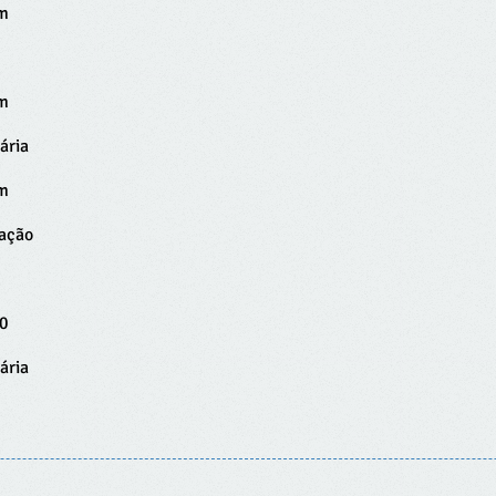
im
im
ária
im
gação
0
ária