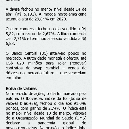
A divisa fechou no menor nível desde 14 de
abril (R$ 5,191). A moeda norte-americana
acumula alta de 29,84% em 2020.
O euro comercial fechou o dia vendido a R$
5,82, com recuo de 2,67%. A libra comercial
caiu 2,71% e terminou a sessão vendida a R$
6,53.
O Banco Central (BC) interveio pouco no
mercado. A autoridade monetária ofertou até
US$ 620 milhões para rolar (renovar)
contratos de swap cambial – venda de
dólares no mercado futuro – que venceriam
em julho.
Bolsa de valores
No mercado de ações, o dia foi marcado pela
euforia. O Ibovespa, índice da B3 (bolsa de
valores brasileira), fechou o dia aos 91.046
pontos, com ganho de 2,74%. O índice está
no maior nível desde 10 de março, véspera
de a Organização Mundial da Saúde (OMS)
declarar a pandemia global do
novo coronavírus. Na ocasião, o índice tinha