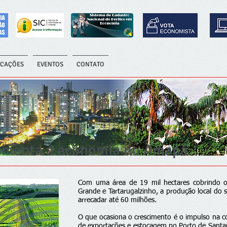
ICAÇÕES
EVENTOS
CONTATO
vimenta a economia no Amapá
Com uma área de 19 mil hectares cobrindo os
Grande e Tartarugalzinho, a produção local do 
arrecadar até 60 milhões.
O que ocasiona o crescimento é o impulso na col
de exportações e estocagem no Porto de Santana