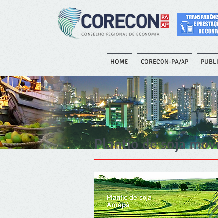
HOME
CORECON-PA/AP
PUBL
Plantio de soja mo