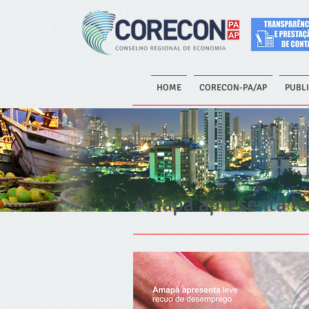
HOME
CORECON-PA/AP
PUBL
Amapá apresenta le