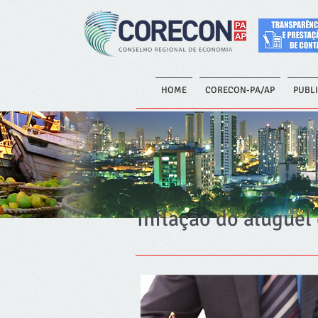
HOME
CORECON-PA/AP
PUBL
Inflação do alugue