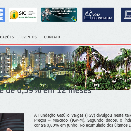
ICAÇÕES
EVENTOS
CONTATO
l é de 6,39% em 12 meses
A Fundação Getúlio Vargas (FGV) divulgou nesta terça
Preços – Mercado (IGP-M). Segundo dados, o índ
contra 0,80% em junho. No acumulado dos últimos 12