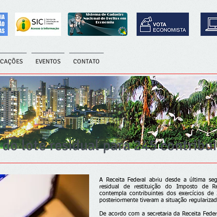
ICAÇÕES
EVENTOS
CONTATO
r do lote residual para 245 contrib
A Receita Federal abriu desde a última se
residual de restituição do Imposto de 
contempla contribuintes dos exercícios d
posteriormente tiveram a situação regularizad
De acordo com a secretaria da Receita Fede