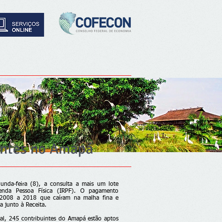
uintes no Amapá
gunda-feira (8), a consulta a mais um lote
Renda Pessoa Física (IRPF). O pagamento
e 2008 a 2018 que caíram na malha fina e
a junto à Receita.
ral, 245 contribuintes do Amapá estão aptos