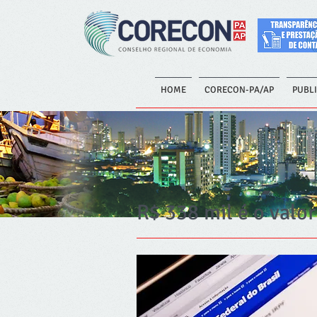
HOME
CORECON-PA/AP
PUBL
R$ 338 mil é o valo