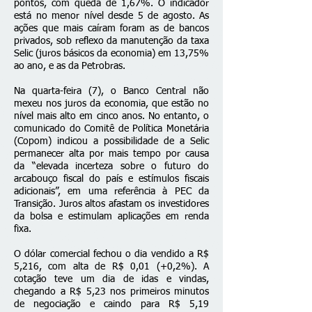
pontos, com queda de 1,67%. O indicador
está no menor nível desde 5 de agosto. As
ações que mais caíram foram as de bancos
privados, sob reflexo da manutenção da taxa
Selic (juros básicos da economia) em 13,75%
ao ano, e as da Petrobras.
Na quarta-feira (7), o Banco Central não
mexeu nos juros da economia, que estão no
nível mais alto em cinco anos. No entanto, o
comunicado do Comitê de Política Monetária
(Copom) indicou a possibilidade de a Selic
permanecer alta por mais tempo por causa
da “elevada incerteza sobre o futuro do
arcabouço fiscal do país e estímulos fiscais
adicionais”, em uma referência à PEC da
Transição. Juros altos afastam os investidores
da bolsa e estimulam aplicações em renda
fixa.
O dólar comercial fechou o dia vendido a R$
5,216, com alta de R$ 0,01 (+0,2%). A
cotação teve um dia de idas e vindas,
chegando a R$ 5,23 nos primeiros minutos
de negociação e caindo para R$ 5,19