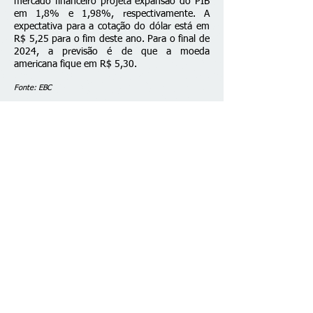
mercado financeiro projeta expansão do PIB
em 1,8% e 1,98%, respectivamente. A
expectativa para a cotação do dólar está em
R$ 5,25 para o fim deste ano. Para o final de
2024, a previsão é de que a moeda
americana fique em R$ 5,30.
Fonte: EBC
Fale conosco
© 2026 desenvolvido por C. Brazão