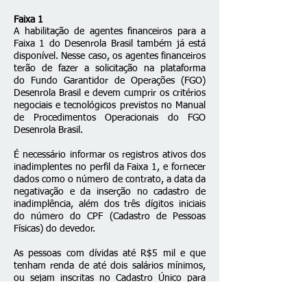
Faixa 1
A habilitação de agentes financeiros para a
Faixa 1 do Desenrola Brasil também já está
disponível. Nesse caso, os agentes financeiros
terão de fazer a solicitação na plataforma
do
Fundo Garantidor de Operações (FGO)
Desenrola Brasil
e devem cumprir os critérios
negociais e tecnológicos previstos no Manual
de Procedimentos Operacionais do FGO
Desenrola Brasil.
É necessário informar os registros ativos dos
inadimplentes no perfil da Faixa 1, e fornecer
dados como o número de contrato, a data da
negativação e da inserção no cadastro de
inadimplência, além dos três dígitos iniciais
do número do CPF (Cadastro de Pessoas
Físicas) do devedor.
As pessoas com dívidas até R$5 mil e que
tenham renda de até dois salários mínimos,
ou sejam inscritas no Cadastro Único para
Programas Sociais do Governo Federal
(CadÚnico), poderão participar do Desenrola