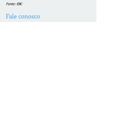
Fonte: EBC
Fale conosco
© 2026 desenvolvido por C. Brazão