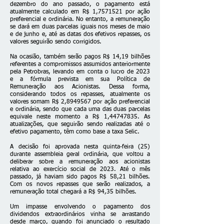
dezembro do ano passado, o pagamento está
atualmente calculado em R$ 1,
7571521
por ação
preferencial e ordinária. No entanto, a remuneração
se dará em duas parcelas iguais nos meses de maio
e de junho e, até as datas dos efetivos repasses, os
valores seguirão sendo corrigidos.
Na ocasião, também serão pagos R$ 14,19 bilhões
referentes a compromissos assumidos anteriormente
pela Petrobras, levando em conta o lucro de 2023
e a fórmula prevista em sua Política de
Remuneração aos Acionistas. Dessa forma,
considerando todos os repasses, atualmente os
valores somam R$ 2,
8949567
por ação preferencial
e ordinária, sendo que cada uma das duas parcelas
equivale neste momento a R$ 1,
44747835
. As
atualizações, que seguirão sendo realizadas até o
efetivo pagamento, têm como base a taxa Selic.
A decisão foi aprovada nesta quinta-feira (25)
durante assembleia geral ordinária, que voltou a
deliberar sobre a remuneração aos acionistas
relativa ao exercício social de 2023. Até o mês
passado, já haviam sido pagos R$ 58,21 bilhões.
Com os novos repasses que serão realizados, a
remuneração total chegará a R$ 94,35 bilhões.
Um impasse envolvendo o pagamento dos
dividendos extraordinários vinha se arrastando
desde março, quando foi anunciado o resultado