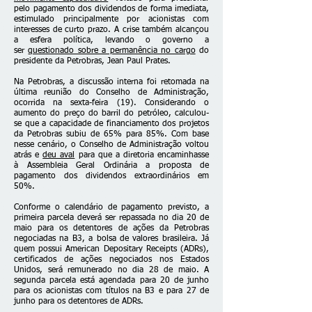
pelo pagamento dos dividendos de forma imediata,
estimulado principalmente por acionistas com
interesses de curto prazo. A crise também alcançou
a esfera política, levando o governo a
ser
questionado sobre a permanência no cargo
do
presidente da Petrobras, Jean Paul Prates.
Na Petrobras, a discussão interna foi retomada na
última reunião do Conselho de Administração,
ocorrida na sexta-feira (19). Considerando o
aumento do preço do barril do petróleo, calculou-
se que a capacidade de financiamento dos projetos
da Petrobras subiu de 65% para 85%. Com base
nesse cenário, o Conselho de Administração voltou
atrás e
deu aval
para que a diretoria encaminhasse
à Assembleia Geral Ordinária a proposta de
pagamento dos dividendos extraordinários em
50%.
Conforme o calendário de pagamento previsto, a
primeira parcela deverá ser repassada no dia 20 de
maio para os detentores de ações da Petrobras
negociadas na B3, a bolsa de valores brasileira. Já
quem possui American Depositary Receipts (ADRs),
certificados de ações negociados nos Estados
Unidos, será remunerado no dia 28 de maio. A
segunda parcela está agendada para 20 de junho
para os acionistas com títulos na B3 e para 27 de
junho para os detentores de ADRs.