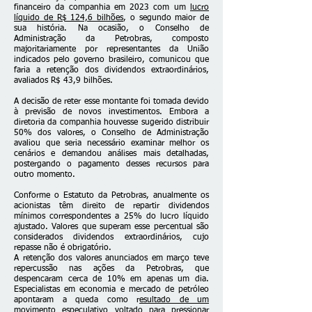
financeiro da companhia em 2023 com um
lucro
líquido de R$ 124,6 bilhões
, o segundo maior de
sua história. Na ocasião, o Conselho de
Administração da Petrobras, composto
majoritariamente por representantes da União
indicados pelo governo brasileiro, comunicou que
faria a retenção dos dividendos extraordinários,
avaliados R$ 43,9 bilhões.
A decisão de reter esse montante foi tomada devido
à previsão de novos investimentos. Embora a
diretoria da companhia houvesse sugerido distribuir
50% dos valores, o Conselho de Administração
avaliou que seria necessário examinar melhor os
cenários e demandou análises mais detalhadas,
postergando o pagamento desses recursos para
outro momento.
Conforme o Estatuto da Petrobras, anualmente os
acionistas têm direito de repartir dividendos
mínimos correspondentes a 25% do lucro líquido
ajustado. Valores que superam esse percentual são
considerados dividendos extraordinários, cujo
repasse não é obrigatório.
A retenção dos valores anunciados em março teve
repercussão nas ações da Petrobras, que
despencaram cerca de 10% em apenas um dia.
Especialistas em economia e mercado de petróleo
apontaram a queda como r
esultado de um
movimento especulativo
voltado para pressionar