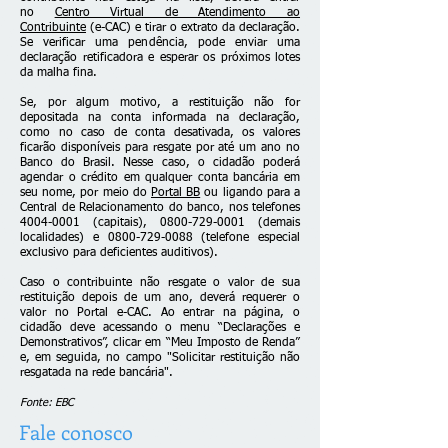
no
Centro Virtual de Atendimento ao
Contribuinte
(e-CAC) e tirar o extrato da declaração.
Se verificar uma pendência, pode enviar uma
declaração retificadora e esperar os próximos lotes
da malha fina.
Se, por algum motivo, a restituição não for
depositada na conta informada na declaração,
como no caso de conta desativada, os valores
ficarão disponíveis para resgate por até um ano no
Banco do Brasil. Nesse caso, o cidadão poderá
agendar o crédito em qualquer conta bancária em
seu nome, por meio do
Portal BB
ou ligando para a
Central de Relacionamento do banco, nos telefones
4004-0001
(capitais),
0800-729-0001
(demais
localidades) e
0800-729-0088
(telefone especial
exclusivo para deficientes auditivos).
Caso o contribuinte não resgate o valor de sua
restituição depois de um ano, deverá requerer o
valor no Portal e-CAC. Ao entrar na página, o
cidadão deve acessando o menu “Declarações e
Demonstrativos”, clicar em “Meu Imposto de Renda”
e, em seguida, no campo "Solicitar restituição não
resgatada na rede bancária".
Fonte: EBC
Fale conosco