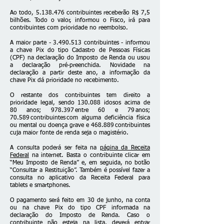
Ao todo,
5.138.476
contribuintes receberão R$ 7,5
bilhões. Todo o valor, informou o Fisco, irá para
contribuintes com prioridade no reembolso.
A maior parte -
3.490.513
contribuintes - informou
a chave Pix do tipo Cadastro de Pessoas Físicas
(CPF) na declaração do Imposto de Renda ou usou
a declaração pré-preenchida. Novidade na
declaração a partir deste ano, a informação da
chave Pix dá prioridade no recebimento.
O restante dos contribuintes tem direito a
prioridade legal, sendo 130.088 idosos acima de
80 anos; 978.397 entre 60 e 79 anos;
70.589 contribuintes com alguma deficiência física
ou mental ou doença grave e 468.889 contribuintes
cuja maior fonte de renda seja o magistério.
A consulta poderá ser feita na
página da Receita
Federal
na internet. Basta o contribuinte clicar em
“Meu Imposto de Renda” e, em seguida, no botão
“Consultar a Restituição”. Também é possível fazer a
consulta no aplicativo da Receita Federal para
tablets e smartphones.
O pagamento será feito em 30 de junho, na conta
ou na chave Pix do tipo CPF informada na
declaração do Imposto de Renda. Caso o
contribuinte não esteja na lista, deverá entrar