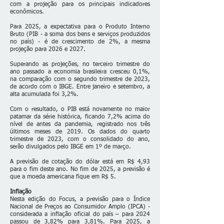
com a projeção para os principais indicadores
econômicos.
Para 2025, a expectativa para o Produto Interno
Bruto (PIB - a soma dos bens e serviços produzidos
no país) - é de crescimento de 2%, a mesma
projeção para 2026 e 2027.
Superando as projeções, no terceiro trimestre do
ano passado a
economia brasileira cresceu 0,1%
,
na comparação com o segundo trimestre de 2023,
de acordo com o IBGE. Entre janeiro e setembro, a
alta acumulada foi 3,2%.
Com o resultado, o PIB está novamente no maior
patamar da série histórica, ficando 7,2% acima do
nível de antes da pandemia, registrado nos três
últimos meses de 2019. Os dados do quarto
trimestre de 2023, com o consolidado do ano,
serão divulgados pelo IBGE em 1º de março.
A previsão de cotação do dólar está em R$ 4,93
para o fim deste ano. No fim de 2025, a previsão é
que a moeda americana fique em R$ 5.
Inflação
Nesta edição do Focus, a previsão para o Índice
Nacional de Preços ao Consumidor Amplo (IPCA) -
considerada a inflação oficial do país – para 2024
passou de 3,82% para 3,81%. Para 2025, a