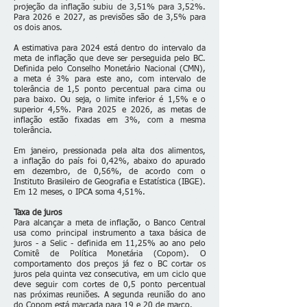
projeção da inflação subiu de 3,51% para 3,52%.
Para 2026 e 2027, as previsões são de 3,5% para
os dois anos.
A estimativa para 2024 está dentro do intervalo da
meta de inflação que deve ser perseguida pelo BC.
Definida pelo Conselho Monetário Nacional (CMN),
a meta é 3% para este ano, com intervalo de
tolerância de 1,5 ponto percentual para cima ou
para baixo. Ou seja, o limite inferior é 1,5% e o
superior 4,5%. Para 2025 e 2026, as metas de
inflação estão fixadas em 3%, com a mesma
tolerância.
Em janeiro, pressionada pela alta dos alimentos,
a
inflação do país foi 0,42%
, abaixo do apurado
em dezembro, de 0,56%, de acordo com o
Instituto Brasileiro de Geografia e Estatística (IBGE).
Em 12 meses, o IPCA soma 4,51%.
Taxa de juros
Para alcançar a meta de inflação, o Banco Central
usa como principal instrumento a
taxa básica de
juros
- a Selic - definida em 11,25% ao ano pelo
Comitê de Política Monetária (Copom). O
comportamento dos preços já fez o BC cortar os
juros pela quinta vez consecutiva, em um ciclo que
deve seguir com cortes de 0,5 ponto percentual
nas próximas reuniões. A segunda reunião do ano
do Copom está marcada para 19 e 20 de março.