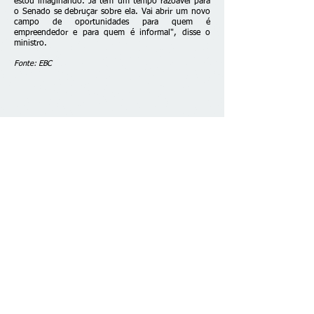
estou imaginando. Já tem um tempo razoável para
o Senado se debruçar sobre ela. Vai abrir um novo
campo de oportunidades para quem é
empreendedor e para quem é informal", disse o
ministro.
Fonte: EBC
Fale conosco
© 2026 desenvolvido por C. Brazão