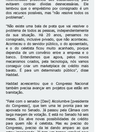
recomendado prudência aos trabalhadores, para
evitarem contrair dívidas desnecessárias. Ele
lembrou que o empréstimo por consignado é um
dos recursos possíveis, mas "não resolve todos os
problemas".
"Não existe uma bala de prata que vai resolver o
problema de todos as pessoas, independentemente
da sua situação. Há 20 anos, pensamos no
consignado, inclusive privado, que não aconteceu.
Aconteceu o do servidor público, o do aposentado,
e o do celetista ficou muito acanhado, porque
dependia de um convênio entre a empresa e o
banco. Entendemos que agora, pelos novos
mecanismos criados, pela tecnologia, nós vamos
conseguir criar um marketplace de crédito mais
barato. É para um determinado público", disse
Haddad.
Haddad acrescentou que o Congresso Nacional
também precisa avançar em projetos que estão em
tramitação.
"Falei com o senador [Davi] Alcolumbre [presidente
do Congresso], que tem uma lei pronta para ser
aprovada no Senado. Já passou pela Câmara com
larga margem de votação. E está no Senado há seis
meses. Ela abre novas possibilidades de crédito
para quem não é celetista. Mas eu preciso do
Congresso, preciso da lei dando amparo ao que