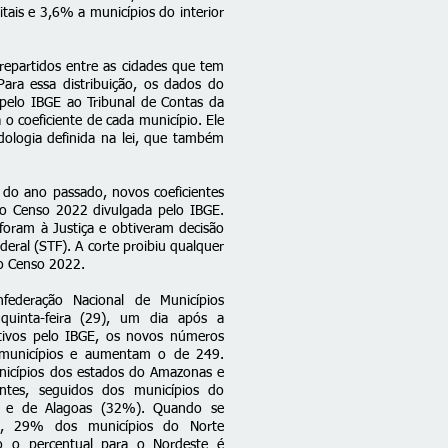
tais e 3,6% a municípios do interior
epartidos entre as cidades que tem
ara essa distribuição, os dados do
pelo IBGE ao Tribunal de Contas da
 o coeficiente de cada município. Ele
ologia definida na lei, que também
 do ano passado, novos coeficientes
do Censo 2022 divulgada pelo IBGE.
foram à Justiça
e obtiveram decisão
eral (STF). A corte proibiu qualquer
do Censo 2022.
ederação Nacional de Municípios
quinta-feira (29), um dia após a
itivos pelo IBGE, os novos números
 municípios e aumentam o de 249.
cípios dos estados do Amazonas e
ntes, seguidos dos municípios do
 e de Alagoas (32%). Quando se
o, 29% dos municípios do Norte
to o percentual para o Nordeste é