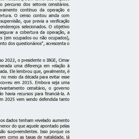
o percurso dos setores censitários.
oramento contínuo da operação e
bertura. O censo contou ainda com
upervisão, que previa a verificação
dereços selecionados. O objetivo
ssegurar a cobertura da operação, a
lios (em ocupados ou não ocupados),
to dos questionários", acrescenta o
so 2022, o presidente o IBGE, Cimar
esperada uma
diferença
em relação à
ada. Ele lembrou que, geralmente, é
 no meio da década para evitar esse
ocorreu em 2015. Embora seja uma
evantamento censitário, o governo
não havia
recursos
para financiá-la. A
em 2025 vem sendo defendida tanto
 os dados tenham revelado aumento
menor do que aquele apontado pelas
 são surpreendentes. Isso porque os
bem como as taxas de natalidade, já