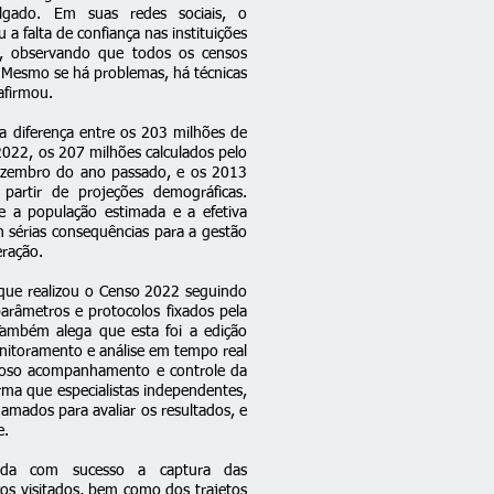
vulgado. Em suas redes sociais, o
 a falta de confiança nas instituições
, observando que todos os censos
"Mesmo se há problemas, há técnicas
 afirmou.
 diferença entre os 203 milhões de
2022, os 207 milhões calculados pelo
ezembro do ano passado, e os 2013
artir de projeções demográficas.
e a população estimada e a efetiva
m sérias consequências para a gestão
eração.
que realizou o Censo 2022 seguindo
râmetros e protocolos fixados pela
Também alega que esta foi a edição
nitoramento e análise em tempo real
cioso acompanhamento e controle da
rma que especialistas independentes,
mados para avaliar os resultados, e
e.
izada com sucesso a captura das
s visitados, bem como dos trajetos