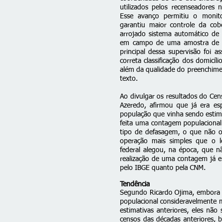
utilizados pelos recenseadores n
Esse avanço permitiu o monit
garantiu maior controle da co
arrojado sistema automático de s
em campo de uma amostra de en
principal dessa supervisão foi a
correta classificação dos domicí
além da qualidade do preenchimen
texto.
Ao divulgar os resultados do Cen
Azeredo, afirmou que já era 
população que vinha sendo estim
feita uma contagem populacional
tipo de defasagem, o que não 
operação mais simples que o l
federal alegou, na época, que 
realização de uma contagem já 
pelo IBGE quanto pela CNM.
Tendência
Segundo Ricardo Ojima, embora
populacional consideravelmente 
estimativas anteriores, eles não
censos das décadas anteriores, 