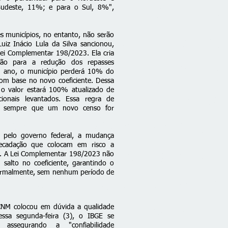
udeste, 11%; e para o Sul, 8%",
 municípios, no entanto, não serão
uiz Inácio Lula da Silva sancionou,
i Complementar 198/2023. Ela cria
ção para a redução dos repasses
a ano, o município perderá 10% do
com base no novo coeficiente. Dessa
o valor estará 100% atualizado de
onais levantados. Essa regra de
da sempre que um novo censo for
 pelo governo federal, a mudança
recadação que colocam em risco a
as. A Lei Complementar 198/2023 não
 salto no coeficiente, garantindo o
ormalmente, sem nenhum período de
CNM colocou em dúvida a qualidade
sa segunda-feira (3), o IBGE se
assegurando a "confiabilidade