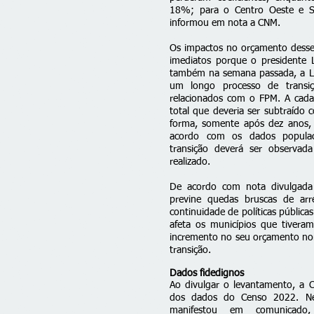
18%; para o Centro Oeste e S
informou em nota a CNM.
Os impactos no orçamento desses
imediatos porque o presidente L
também na semana passada, a Le
um longo processo de transi
relacionados com o FPM. A cad
total que deveria ser subtraído 
forma, somente após dez anos, 
acordo com os dados populaci
transição deverá ser observa
realizado.
De acordo com nota divulgada
previne quedas bruscas de ar
continuidade de políticas públic
afeta os municípios que tiveram
incremento no seu orçamento n
transição.
Dados fidedignos
Ao divulgar o levantamento, a 
dos dados do Censo 2022. Nes
manifestou em comunicado, 