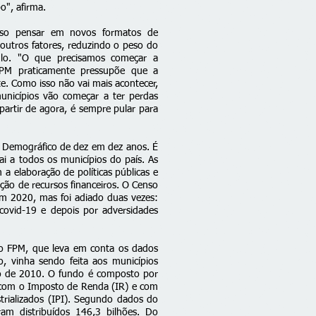
o", afirma.
iso pensar em novos formatos de
outros fatores, reduzindo o peso do
ulo. "O que precisamos começar a
PM praticamente pressupõe que a
te. Como isso não vai mais acontecer,
unicípios vão começar a ter perdas
 partir de agora, é sempre pular para
o Demográfico de dez em dez anos. É
ai a todos os municípios do país. As
a elaboração de políticas públicas e
ção de recursos financeiros. O Censo
em 2020, mas foi adiado duas vezes:
covid-19 e depois por adversidades
do FPM, que leva em conta os dados
, vinha sendo feita aos municípios
o de 2010. O fundo é composto por
com o Imposto de Renda (IR) e com
rializados (IPI). Segundo dados do
am distribuídos 146,3 bilhões. Do