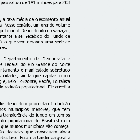
país saltou de 191 milhões para 203
 a taxa média de crescimento anual
ia. Nesse cenário, um grande volume
pulacional. Dependendo da variação,
ntante a ser recebido do Fundo de
M), o que vem gerando uma série de
res.
do Departamento de Demografia e
ade Federal do Rio Grande do Norte
entamento é manifestado sobretudo
 cidades, ainda que capitais como
re, Belo Horizonte, Recife, Fortaleza
ado
redução populacional
. Ele acredita
pios dependem pouco da distribuição
os municípios menores, que têm
 transferência do fundo em termos
nto populacional do Brasil está em
to que muitos municípios vão começar
ção daqueles que conseguem ainda
ticulares. Essa é a tendência geral e