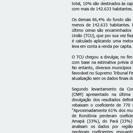
total, 10% são destinados às capi
com mais de 142.633 habitantes.
Os demais 86,4% do fundo são r
menos de 142.633 habitantes. P
último censo são encaminhados 
União (TCU), que por sua vez fixa
é calculado aplicando uma metod
leva em conta a renda per capita.
O TCU chegou a divulgar, no fim
com base na estimativa prévia 
No entanto, diversos
municípios 
favorável no Supremo Tribunal Fed
atualização sem os dados finais 
Segundo levantamento da Conf
(CNM) apresentado na última 
divulgação dos resultados defin
rebaixam o coeficiente de 770
"Aproximadamente 61% dos muni
de Rondônia perderam coeficie
Amapá (33%), do Pará (33%)
analisam os dados por regiã
perderam coeficientes, enquan