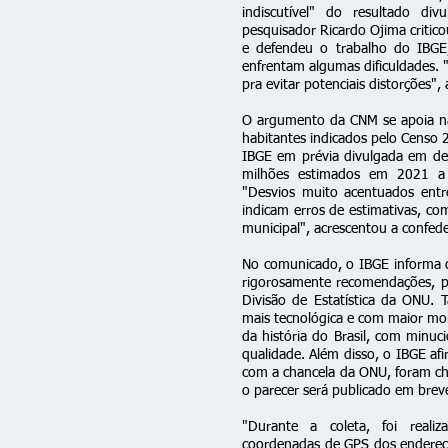
indiscutível" do resultado di
pesquisador Ricardo Ojima criticou
e defendeu o trabalho do IBGE
enfrentam algumas dificuldades. 
pra evitar potenciais distorções",
O argumento da CNM se apoia na
habitantes indicados pelo Censo 
IBGE em prévia divulgada em d
milhões estimados em 2021 a p
"Desvios muito acentuados entr
indicam erros de estimativas, co
municipal", acrescentou a confed
No comunicado, o IBGE informa 
rigorosamente recomendações, pa
Divisão de Estatística da ONU. 
mais tecnológica e com maior mo
da história do Brasil, com minu
qualidade. Além disso, o IBGE afi
com a chancela da ONU, foram cha
o parecer será publicado em brev
"Durante a coleta, foi real
coordenadas de GPS dos endereço