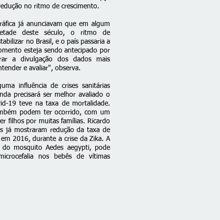
edução no ritmo de crescimento.
ráfica já anunciavam que em algum
tade deste século, o ritmo de
abilizar no Brasil, e o país passaria a
momento esteja sendo antecipado por
erar a divulgação dos dados mais
ender e avaliar", observa.
ma influência de crises sanitárias
nda precisará ser melhor avaliado o
d-19 teve na taxa de mortalidade.
também podem ter ocorrido, com um
r filhos por muitas famílias. Ricardo
s já mostraram redução da taxa de
 em 2016, durante a crise da Zika. A
a do mosquito Aedes aegypti, pode
icrocefalia nos bebês de vítimas