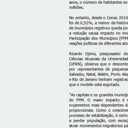
anos, o
número de habitantes
no 
milhões.
No entanto, desde o Censo 2010,
foi de 0,52%, a menor da histór
de municípios registrou queda po
a redução causa impacto no mo
Participação dos Municípios (FP
reações políticas de diferentes ato
Ricardo Ojima, pesquisador 
Ciências Atuariais da Universid
(UFRN), observa que o descont
por representantes de pequenas
Salvador, Natal, Belém, Porto Aleg
e Rio de Janeiro tenham registr
que o modelo está esgotado.
"As capitais e os grandes municí
do FPM. O maior impacto é n
orçamentos mais dependentes da
proporcionais. Como o crescime
processo de estabilização, é cer
a perder população, com exce
atrair movimentos migratórios par