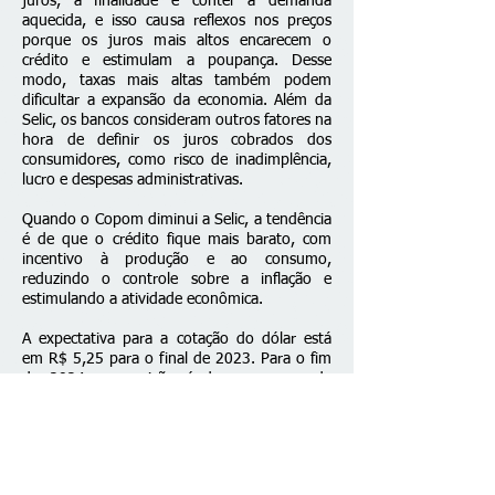
juros, a finalidade é conter a demanda
aquecida, e isso causa reflexos nos preços
porque os juros mais altos encarecem o
crédito e estimulam a poupança. Desse
modo, taxas mais altas também podem
dificultar a expansão da economia. Além da
Selic, os bancos consideram outros fatores na
hora de definir os juros cobrados dos
consumidores, como risco de inadimplência,
lucro e despesas administrativas.
Quando o Copom diminui a Selic, a tendência
é de que o crédito fique mais barato, com
incentivo à produção e ao consumo,
reduzindo o controle sobre a inflação e
estimulando a atividade econômica.
A expectativa para a cotação do dólar está
em R$ 5,25 para o final de 2023. Para o fim
de 2024, a previsão é de que a moeda
americana fique em R$ 5,30.
Fonte: EBC
Fale conosco