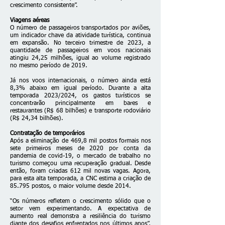
crescimento consistente”.
Viagens aéreas
O número de passageiros transportados por aviões,
um indicador chave da atividade turística, continua
em expansão. No terceiro trimestre de 2023, a
quantidade de passageiros em voos nacionais
atingiu 24,25 milhões, igual ao volume registrado
no mesmo período de 2019.
Já nos voos internacionais, o número ainda está
8,3% abaixo em igual período. Durante a alta
temporada 2023/2024, os gastos turísticos se
concentrarão principalmente em bares e
restaurantes (R$ 68 bilhões) e transporte rodoviário
(R$ 24,34 bilhões).
Contratação de temporários
Após a eliminação de 469,8 mil postos formais nos
sete primeiros meses de 2020 por conta da
pandemia de covid-19, o mercado de trabalho no
turismo começou uma recuperação gradual. Desde
então, foram criadas 612 mil novas vagas. Agora,
para esta alta temporada, a CNC estima a criação de
85.795 postos, o maior volume desde 2014.
“Os números refletem o crescimento sólido que o
setor vem experimentando. A expectativa de
aumento real demonstra a resiliência do turismo
diante dos desafios enfrentados nos últimos anos”,