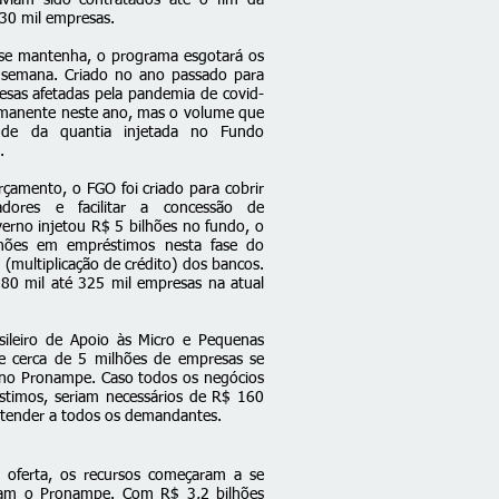
aviam sido contratados até o fim da
30 mil empresas.
se mantenha, o programa esgotará os
a semana. Criado no ano passado para
sas afetadas pela pandemia de covid-
manente neste ano, mas o volume que
de da quantia injetada no Fundo
.
çamento, o FGO foi criado para cobrir
adores e facilitar a concessão de
erno injetou R$ 5 bilhões no fundo, o
lhões em empréstimos nesta fase do
multiplicação de crédito) dos bancos.
80 mil até 325 mil empresas na atual
ileiro de Apoio às Micro e Pequenas
e cerca de 5 milhões de empresas se
s no Pronampe. Caso todos os negócios
timos, seriam necessários de R$ 160
 atender a todos os demandantes.
oferta, os recursos começaram a se
ram o Pronampe. Com R$ 3,2 bilhões