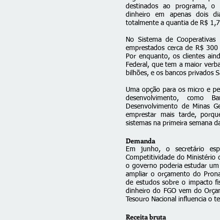
destinados ao programa, o
dinheiro em apenas dois d
totalmente a quantia de R$ 1,7
No Sistema de Cooperativas F
emprestados cerca de R$ 300 m
Por enquanto, os clientes ai
Federal, que tem a maior verb
bilhões
, e os bancos privados S
Uma opção para os micro e pe
desenvolvimento, como 
Desenvolvimento de Minas Ger
emprestar mais tarde, porqu
sistemas na primeira semana d
Demanda
Em junho, o secretário esp
Competitividade do Ministério
o governo poderia estudar um
ampliar o orçamento do Pron
de estudos sobre o impacto fi
dinheiro do FGO vem do Orça
Tesouro Nacional influencia o t
Receita bruta