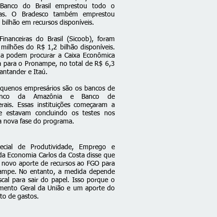
 Banco do Brasil emprestou todo o
ias. O Bradesco também emprestou
 bilhão em recursos disponíveis.
inanceiras do Brasil (Sicoob), foram
ilhões do R$ 1,2 bilhão disponíveis.
nda podem procurar a Caixa Econômica
a para o Pronampe, no total de
R$ 6,3
antander e Itaú.
quenos empresários são os bancos de
Banco da Amazônia e Banco de
ais. Essas instituições começaram a
e estavam concluindo os testes nos
a nova fase do programa.
ecial de Produtividade, Emprego e
 da Economia Carlos da Costa disse que
 novo aporte de recursos ao FGO para
ampe. No entanto, a medida depende
scal para sair do papel. Isso porque o
mento Geral da União e um aporte do
eto de gastos.