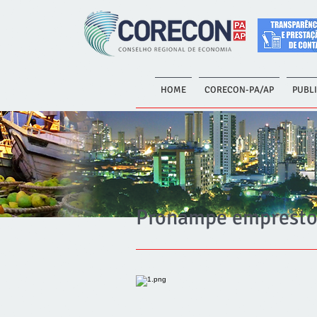
HOME
CORECON-PA/AP
PUBL
Pronampe emprestou