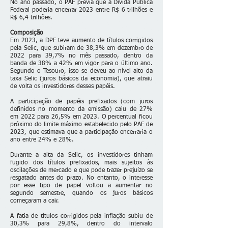
No ano passado, o PAF previa que a Dívida Pública
Federal poderia encerrar 2023 entre R$ 6 trilhões e
R$ 6,4 trilhões.
Composição
Em 2023, a DPF teve aumento de títulos corrigidos
pela Selic, que subiram de 38,3% em dezembro de
2022 para 39,7% no mês passado, dentro da
banda de 38% a 42% em vigor para o último ano.
Segundo o Tesouro, isso se deveu ao nível alto da
taxa Selic (juros básicos da economia), que atraiu
de volta os investidores desses papéis.
A participação de papéis prefixados (com juros
definidos no momento da emissão) caiu de 27%
em 2022 para 26,5% em 2023. O percentual ficou
próximo do limite máximo estabelecido pelo PAF de
2023, que estimava que a participação encerraria o
ano entre 24% e 28%.
Durante a alta da Selic, os investidores tinham
fugido dos títulos prefixados, mais sujeitos às
oscilações de mercado e que pode trazer prejuízo se
resgatado antes do prazo. No entanto, o interesse
por esse tipo de papel voltou a aumentar no
segundo semestre, quando os juros básicos
começaram a cair.
A fatia de títulos corrigidos pela inflação subiu de
30,3% para 29,8%, dentro do intervalo