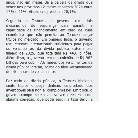
anos, não em meses. Já a parcela da dívida que
vence nos próximos 12 meses encerrará 2024 entre
17% e 21%. Atualmente, está em 20,1%.
Segundo o Tesouro, o governo tem dois
mecanismos de segurança para garantir a
capacidade de financiamento em caso de crise
econômica que não permita ao Tesouro lançar
títulos no mercado. Em primeiro lugar, o governo
tem reservas internacionais suficientes para pagar
os vencimentos da dívida pública externa até
janeiro de 2025, que totalizam R$ 44,6 bilhões.
Além disso, o governo tem um colchão de R$ 982
bilhões para cobrir 7,6 meses dos vencimentos da
dívida pública interna, acima do nível recomendado
de três meses de vencimentos.
Por meio da dívida pública, o Tesouro Nacional
emite títulos e pega dinheiro emprestado dos
investidores para honrar compromissos. Em troca, o
governo compromete-se a devolver os recursos com
alguma correção, que pode seguir a taxa Selic, a
inflação, o câmbio ou ser prefixada, definida com
antecedência.
Fonte: EBC
Fale conosco