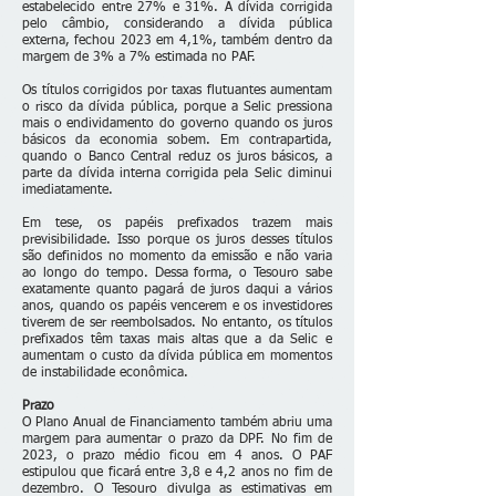
estabelecido entre 27% e 31%. A dívida corrigida
pelo câmbio, considerando a dívida pública
externa, fechou 2023 em 4,1%, também dentro da
margem de 3% a 7% estimada no PAF.
Os títulos corrigidos por taxas flutuantes aumentam
o risco da dívida pública, porque a Selic pressiona
mais o endividamento do governo quando os juros
básicos da economia sobem. Em contrapartida,
quando o Banco Central reduz os juros básicos, a
parte da dívida interna corrigida pela Selic diminui
imediatamente.
Em tese, os papéis prefixados trazem mais
previsibilidade. Isso porque os juros desses títulos
são definidos no momento da emissão e não varia
ao longo do tempo. Dessa forma, o Tesouro sabe
exatamente quanto pagará de juros daqui a vários
anos, quando os papéis vencerem e os investidores
tiverem de ser reembolsados. No entanto, os títulos
prefixados têm taxas mais altas que a da Selic e
aumentam o custo da dívida pública em momentos
de instabilidade econômica.
Prazo
O Plano Anual de Financiamento também abriu uma
margem para aumentar o prazo da DPF. No fim de
2023, o prazo médio ficou em 4 anos. O PAF
estipulou que ficará entre 3,8 e 4,2 anos no fim de
dezembro. O Tesouro divulga as estimativas em