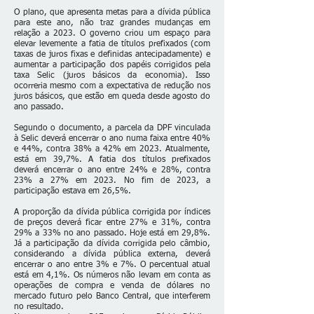
O plano, que apresenta metas para a dívida pública
para este ano, não traz grandes mudanças em
relação a 2023. O governo criou um espaço para
elevar levemente a fatia de títulos prefixados (com
taxas de juros fixas e definidas antecipadamente) e
aumentar a participação dos papéis corrigidos pela
taxa Selic (juros básicos da economia). Isso
ocorreria mesmo com a expectativa de redução nos
juros básicos, que estão em queda desde agosto do
ano passado.
Segundo o documento, a parcela da DPF vinculada
à Selic deverá encerrar o ano numa faixa entre 40%
e 44%, contra 38% a 42% em 2023. Atualmente,
está em 39,7%. A fatia dos títulos prefixados
deverá encerrar o ano entre 24% e 28%, contra
23% a 27% em 2023. No fim de 2023, a
participação estava em 26,5%.
A proporção da dívida pública corrigida por índices
de preços deverá ficar entre 27% e 31%, contra
29% a 33% no ano passado. Hoje está em 29,8%.
Já a participação da dívida corrigida pelo câmbio,
considerando a dívida pública externa, deverá
encerrar o ano entre 3% e 7%. O percentual atual
está em 4,1%. Os números não levam em conta as
operações de compra e venda de dólares no
mercado futuro pelo Banco Central, que interferem
no resultado.