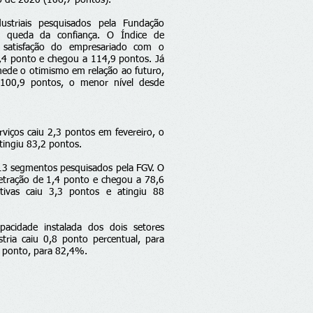
 de 2020 (106,7 pontos).
striais pesquisados pela Fundação
m queda da confiança. O Índice de
 satisfação do empresariado com o
,4 ponto e chegou a 114,9 pontos. Já
mede o otimismo em relação ao futuro,
 100,9 pontos, o menor nível desde
rviços caiu 2,3 pontos em fevereiro, o
tingiu 83,2 pontos.
13 segmentos pesquisados pela FGV. O
retração de 1,4 ponto e chegou a 78,6
tivas caiu 3,3 pontos e atingiu 88
apacidade instalada dos dois setores
ria caiu 0,8 ponto percentual, para
1 ponto, para 82,4%.