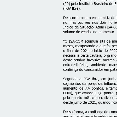
(29) pelo Instituto Brasileiro de
(FGV Ibre).
De acordo com o economista do F
no mês ocorreu nos dois horiz
Índice de Situação Atual (ISA
volume de vendas no momento.
“O ISA-COM acumula alta de mai
meses, recuperando o que foi per
o final de 2021 e início de 202
necessária certa cautela, o grand
desse cenário favorável mesmo 
extraordinários, ambiente mac
confiança do consumidor em pata
Segundo o FGV Ibre, em junho a
segmentos da pesquisa, influen
aumento de 7,4 pontos, e tamb
COM), que avançou 1,8 ponto, 
pelo quarto mês consecutivo e a
desde julho de 2021, quando fic
Dessa forma, a confiança do comé
ano em alta, puxada pelas perc