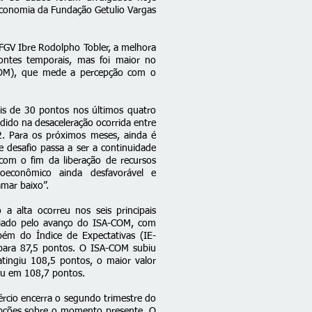
 Economia da Fundação Getulio Vargas
GV Ibre Rodolpho Tobler, a melhora
ontes temporais, mas foi maior no
-COM), que mede a percepção com o
s de 30 pontos nos últimos quatro
dido na desaceleração ocorrida entre
2. Para os próximos meses, ainda é
e desafio passa a ser a continuidade
com o fim da liberação de recursos
roeconômico ainda desfavorável e
mar baixo”.
 alta ocorreu nos seis principais
ciado pelo avanço do ISA-COM, com
ém do Índice de Expectativas (IE-
para 87,5 pontos. O ISA-COM subiu
tingiu 108,5 pontos, o maior valor
ou em 108,7 pontos.
rcio encerra o segundo trimestre do
epções sobre o momento presente. O