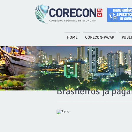
HOME
CORECON-PA/AP
PUBL
Brasileiros já pag