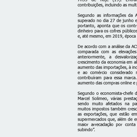
7h53 de hoje (19). Entra
contribuições, incluindo as mult
Segundo as informações da A
superado no dia 27 de junho 
portanto, aponta que os contr
dinheiro para os cofres públi
e, até mesmo, em 2019, época
De acordo com a análise da AC
comparada com as elevações 
anteriormente, a desvalori
crescimento da economia em al
aumento das importações, à indú
e ao comércio considerado n
contribuíram para essa marca
aumento das compras online e p
Segundo o economista-chefe d
Marcel Solimeo, várias prest
sendo muito afetados na pa
muitos impostos também cresc
as exportações, que estão e
supermercados que, além de es
maior arrecadação por cont
subindo”.