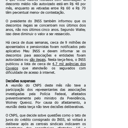
o que inclui valores retirados com autorização. O
desconto médio não autorizado está em R$ 48 por
mês, enquanto as retiradas entre R$ 60 e R$ 70
têm percentual menor de contestação.
O presidente do INSS também informou que os
descontos ilegais se concentram nos últimos dois
anos, não nos últimos cinco anos. Segundo Waller,
isso deve diminuir o valor a ser ressarcido.
Há cerca de duas semanas, cerca de 9 milhões de
aposentados e pensionistas foram notificados pelo
aplicativo Meu INSS e devem informar se os
descontos para associações e entidades foram
autorizados ou
são ilegais
. Nesta terça-feira, o INSS
publicou a lista de cerca de
4,7 mil agências dos
Correios
que atenderão os segurados com
dificuldade de acesso à internet.
Decisões suspensas
A reunião do CNPS deste mês não teve a
participação dos representantes das associações
investigadas pela Polícia Federal, afastados
preventivamente pelo ministro da Previdência,
Wolney Queiroz. Por causa do afastamento, a
reunião desta terça não teve decisões deliberativas.
O CNPS, que decide sobre questões como o teto de
juros do crédito consignado do INSS, só voltará a
deliberar após as centrais sindicais indicarem os