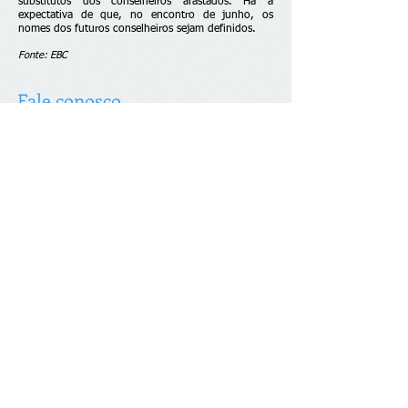
substitutos dos conselheiros afastados. Há a
expectativa de que, no encontro de junho, os
nomes dos futuros conselheiros sejam definidos.
Fonte: EBC
Fale conosco
© 2026 desenvolvido por C. Brazão