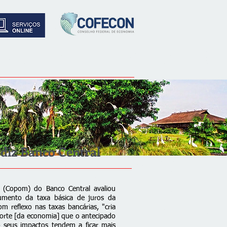
 diz Banco Central
a (Copom) do Banco Central avaliou
aumento da taxa básica de juros da
 reflexo nas taxas bancárias, "cria
forte [da economia] que o antecipado
o seus impactos tendem a ficar mais