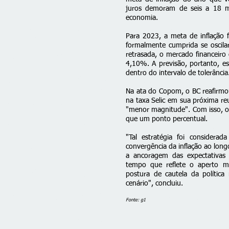
juros demoram de seis a 18 m
economia.
Para 2023, a meta de inflação f
formalmente cumprida se oscil
retrasada, o mercado financeiro 
4,10%. A previsão, portanto, es
dentro do intervalo de tolerância
Na ata do Copom, o BC reafirm
na taxa Selic em sua próxima r
"menor magnitude".
Com isso, o
que um ponto percentual.
"Tal estratégia foi considera
convergência da inflação ao lon
a ancoragem das expectativas
tempo que reflete o aperto mo
postura de cautela da política 
cenário", concluiu.
Fonte: g1