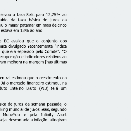
elevou a taxa Selic para 12,75% ao
ido da taxa básica de juros da
ngiu o maior patamar em mais de cinco
a estava em 13% ao ano.
o BC avaliou que o conjunto dos
mica divulgado recentemente "indica
 que era esperado pelo Comitê". "O
cuperação e indicadores relativos ao
aram melhora na margem [nas últimas
entral estimou que o
crescimento da
. Já o mercado financeiro estimou, na
duto Interno Bruto (PIB)
terá um
sica de juros da semana passada, o
nking mundial de juros reais
, segundo
o MoneYou e pela Infinity Asset
eja, descontada a inflação, atingiram