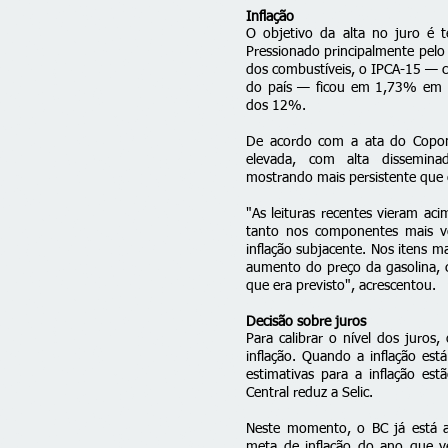
Inflação
O objetivo da alta no juro é te
Pressionado principalmente pelo
dos combustíveis, o IPCA-15 — co
do país — ficou em 1,73% em 
dos 12%.
De acordo com a ata do Copom
elevada, com alta dissemina
mostrando mais persistente que 
"As leituras recentes vieram ac
tanto nos componentes mais vo
inflação subjacente. Nos itens m
aumento do preço da gasolina, 
que era previsto", acrescentou.
Decisão sobre juros
Para calibrar o nível dos juros
inflação. Quando a inflação est
estimativas para a inflação es
Central reduz a Selic.
Neste momento, o BC já está aj
meta de inflação do ano que v