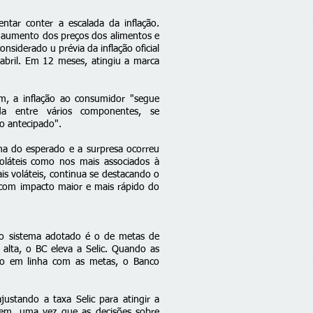
ntar conter a escalada da inflação.
 aumento dos preços dos alimentos e
nsiderado u prévia da inflação oficial
abril.
Em 12 meses, atingiu a marca
, a inflação ao consumidor "segue
da entre vários componentes, se
o antecipado".
ima do esperado e a surpresa ocorreu
láteis como nos mais associados à
ais voláteis, continua se destacando o
com impacto maior e mais rápido do
, o sistema adotado é o de metas de
á alta, o BC eleva a Selic. Quando as
tão em linha com as metas, o Banco
ustando a taxa Selic para atingir a
em, uma vez que as decisões sobre