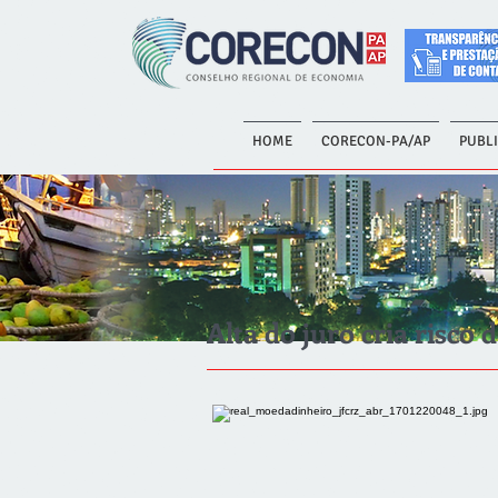
HOME
CORECON-PA/AP
PUBL
Alta do juro cria risco