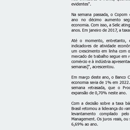
evidentes".
Na semana passada, o Copom
ano
no décimo aumento segu
economia. Com isso, a Selic ati
anos. Em janeiro de 2017, a tax
Até o momento, entretanto, 
indicadores de atividade econô
um crescimento em linha com o
mercado de trabalho segue em re
comércio e à indústria apresent
semanas]", acrescentou.
Em março deste ano, o Banco C
economia seria de 1% em 2022
semana retrasada, que o Pro
expansão de 0,70% neste ano.
Com a decisão sobre a taxa bá
Brasil retomou a
liderança do ra
levantamento compilado pel
Management. Os juros reais, ou s
6,69% ao ano.