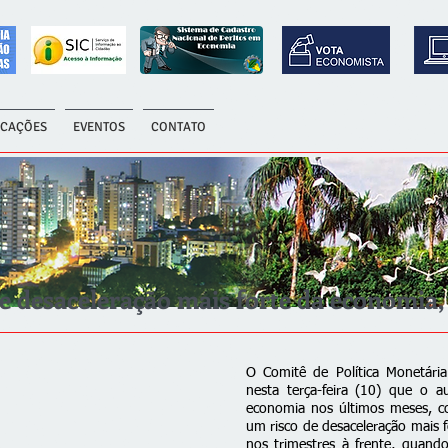
ICAÇÕES
EVENTOS
CONTATO
 de desaceleração mais forte da economia,
O Comitê de Política Monetári
nesta terça-feira (10) que o 
economia nos últimos meses, com
um risco de desaceleração mais 
nos trimestres à frente, quand