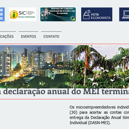
ICAÇÕES
EVENTOS
CONTATO
a declaração anual do MEI termin
Os microempreendedores individu
(30) para acertar as contas c
entrega da Declaração Anual Sim
Individual (DASN-MEI).