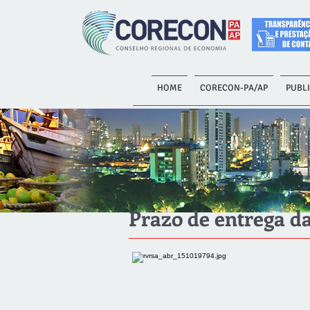
HOME
CORECON-PA/AP
PUBL
Prazo de entrega d