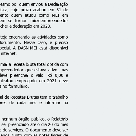
esmo por quem enviou a Declaração
sica, cujo prazo acabou em 31 de
umento quem atuou como MEI em
uem se tornou microempreendedor
ncher a declaração em 2023.
teja encerrando as atividades como
ocumento. Nesse caso, é preciso
pecial. A DASN-MEI está disponível
 internet.
mar a receita bruta total obtida com
mpreendedor que estava ativo, mas
deve preencher o valor R$ 0,00 e
contratou empregado em 2021 deve
 no formulário.
al de
Receitas Brutas
tem o trabalho
alores de cada mês e informar na
 nenhum órgão público, o Relatório
a ser preenchido até o dia 20 do mês
o de serviços. O documento deve ser
anos, junto com as notas fiscais de