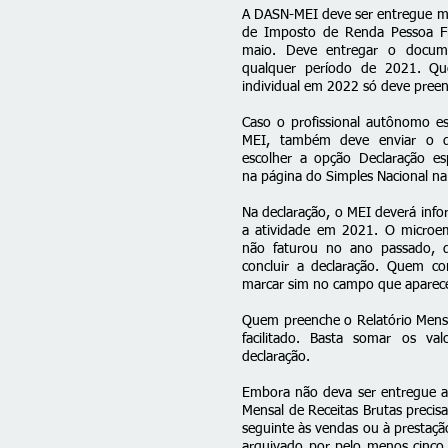
A
DASN-MEI
deve ser entregue m
de Imposto de Renda Pessoa Fí
maio. Deve entregar o doc
qualquer período de 2021. Q
individual em 2022 só deve pree
Caso o profissional autônomo es
MEI, também deve enviar o d
escolher a opção Declaração es
na
página do Simples Nacional
na
Na declaração, o MEI deverá infor
a atividade em 2021. O microe
não faturou no ano passado, 
concluir a declaração. Quem 
marcar sim no campo que aparece
Quem preenche o Relatório Mens
facilitado. Basta somar os v
declaração.
Embora não deva ser entregue a
Mensal de Receitas Brutas precis
seguinte às vendas ou à prestaçã
arquivado por pelo menos cinco 