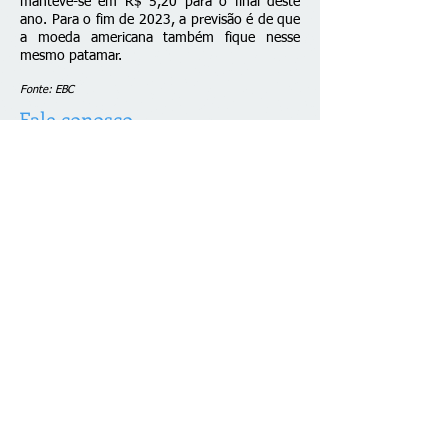
manteve-se em R$ 5,20 para o final deste
ano. Para o fim de 2023, a previsão é de que
a moeda americana também fique nesse
mesmo patamar.
Fonte: EBC
Fale conosco
© 2026 desenvolvido por C. Brazão