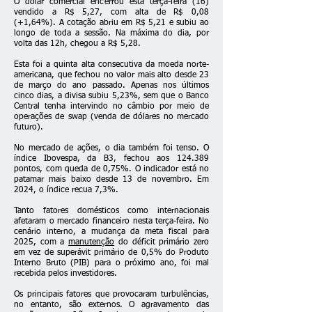
O dólar comercial encerrou esta terça-feira (16)
vendido a R$ 5,27, com alta de R$ 0,08
(+1,64%). A cotação abriu em R$ 5,21 e subiu ao
longo de toda a sessão. Na máxima do dia, por
volta das 12h, chegou a R$ 5,28.
Esta foi a quinta alta consecutiva da moeda norte-
americana, que fechou no valor mais alto desde 23
de março do ano passado. Apenas nos últimos
cinco dias, a divisa subiu 5,23%, sem que o Banco
Central tenha intervindo no câmbio por meio de
operações de swap (venda de dólares no mercado
futuro).
No mercado de ações, o dia também foi tenso. O
índice Ibovespa, da B3, fechou aos 124.389
pontos, com queda de 0,75%. O indicador está no
patamar mais baixo desde 13 de novembro. Em
2024, o índice recua 7,3%.
Tanto fatores domésticos como internacionais
afetaram o mercado financeiro nesta terça-feira. No
cenário interno, a mudança da meta fiscal para
2025, com a
manutenção
do déficit primário zero
em vez de superávit primário de 0,5% do Produto
Interno Bruto (PIB) para o próximo ano, foi mal
recebida pelos investidores.
Os principais fatores que provocaram turbulências,
no entanto, são externos. O agravamento das