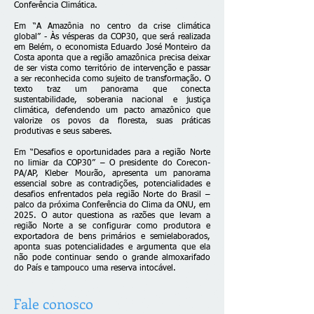
Conferência Climática.
Em “A Amazônia no centro da crise climática
global” - Às vésperas da COP30, que será realizada
em Belém, o economista Eduardo José Monteiro da
Costa aponta que a região amazônica precisa deixar
de ser vista como território de intervenção e passar
a ser reconhecida como sujeito de transformação. O
texto traz um panorama que conecta
sustentabilidade, soberania nacional e justiça
climática, defendendo um pacto amazônico que
valorize os povos da floresta, suas práticas
produtivas e seus saberes.
Em “Desafios e oportunidades para a região Norte
no limiar da COP30” – O presidente do Corecon-
PA/AP, Kleber Mourão, apresenta um panorama
essencial sobre as contradições, potencialidades e
desafios enfrentados pela região Norte do Brasil –
palco da próxima Conferência do Clima da ONU, em
2025. O autor questiona as razões que levam a
região Norte a se configurar como produtora e
exportadora de bens primários e semielaborados,
aponta suas potencialidades e argumenta que ela
não pode continuar sendo o grande almoxarifado
do País e tampouco uma reserva intocável.
Fale conosco