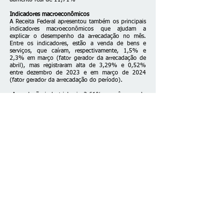
aumento real de 11,71%
Indicadores macroeconômicos
A Receita Federal apresentou também os principais
indicadores macroeconômicos que ajudam a
explicar o desempenho da arrecadação no mês.
Entre os indicadores, estão a venda de bens e
serviços, que caíram, respectivamente, 1,5% e
2,3% em março (fator gerador da arrecadação de
abril), mas registraram alta de 3,29% e 0,52%
entre dezembro de 2023 e em março de 2024
(fator gerador da arrecadação do período).
A produção industrial caiu 3,61% no mês passado
e subiu 0,5% no período quadrimestre do período.
Ainda assim, o valor em dólar das importações,
vinculado ao desempenho industrial, teve alta de
14,02% em março de 2024 e de 1,15% entre
dezembro de 2023 e março de 2024.
Também houve crescimento de 9,24% da massa
salarial em março e de 10,11% no quadrimestre
encerrado no mês.
Fonte: EBC
Fale conosco