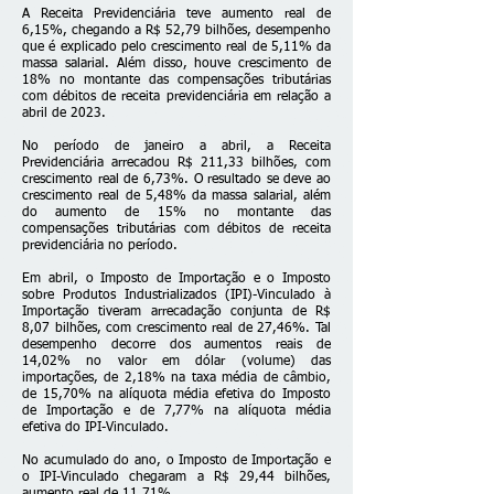
A Receita Previdenciária teve aumento real de
6,15%, chegando a R$ 52,79 bilhões, desempenho
que é explicado pelo crescimento real de 5,11% da
massa salarial. Além disso, houve crescimento de
18% no montante das compensações tributárias
com débitos de receita previdenciária em relação a
abril de 2023.
No período de janeiro a abril, a Receita
Previdenciária arrecadou R$ 211,33 bilhões, com
crescimento real de 6,73%. O resultado se deve ao
crescimento real de 5,48% da massa salarial, além
do aumento de 15% no montante das
compensações tributárias com débitos de receita
previdenciária no período.
Em abril, o Imposto de Importação e o Imposto
sobre Produtos Industrializados (IPI)-Vinculado à
Importação tiveram arrecadação conjunta de R$
8,07 bilhões, com crescimento real de 27,46%. Tal
desempenho decorre dos aumentos reais de
14,02% no valor em dólar (volume) das
importações, de 2,18% na taxa média de câmbio,
de 15,70% na alíquota média efetiva do Imposto
de Importação e de 7,77% na alíquota média
efetiva do IPI-Vinculado.
No acumulado do ano, o Imposto de Importação e
o IPI-Vinculado chegaram a R$ 29,44 bilhões,