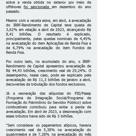
sobre a renda obtida no exterior por meio de
offshores
foi sancionada
em dezembro do ano
passado.
Mesmo com a receita extra, em abril, a arrecadação
do IRRF-Rendimento de Capital teve queda de
3,62% em relação a abril de 2023, alcançando R$
8,41 bilhões. O resultado é explicado,
principalmente, pelas quedas nominais de 4,45%
na arrecadação do item Aplicações de Renda Fixa e
de 6,79% na arrecadação do item Fundos de
Renda Fixa.
Por outro lado, no acumulado do ano, o IRRF-
Rendimento de Capital apresentou arrecadação de
R$ 44,43 bilhões, crescimento real de 29,24%. O
desempenho, nesse caso, pode ser explicado pela
arrecadação de R$ 11,3 bilhões de janeiro a abril,
decorrentes da tributação dos fundos exclusivos.
Já a reoneração das alíquotas do PIS/Pasep
(Programa de Integração Social/Programa de
Formação do Patrimônio do Servidor Público) sobre
combustíveis contribuiu para evitar a perda de
arrecadação. Em abril de 2023, a desoneração com
esses tributos havia sido de R$ 3 bilhões.
“Sem considerar os pagamentos atípicos, haveria
crescimento real de 5,38% na arrecadação do
quadrimestre e de 7,38% na arrecadação do mês