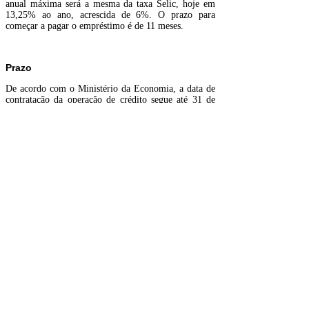
anual máxima será a mesma da taxa Selic, hoje em
13,25% ao ano, acrescida de 6%. O prazo para
começar a pagar o empréstimo é de 11 meses.
Prazo
De acordo com o Ministério da Economia, a data de
contratação da operação de crédito segue até 31 de
dezembro de 2024. Até lá, o governo estima que R$
50 bilhões possam ser emprestados para os pequenos
negócios.
Para obter o empréstimo, os empresários precisam
compartilhar com a instituição financeira de sua
preferência os dados de faturamento de suas
empresas. Feito isso, o empresário estará apto a
negociar o empréstimo junto ao banco. Caso o banco
não esteja listado na relação de possíveis
destinatários, o dono de uma empresa deve entrar em
contato com a agência bancária e verificar a previsão
de adesão ao sistema.
O compartilhamento é feito de forma digital, por