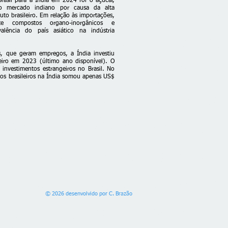
rasil para a Índia em 2024 foi o açúcar,
mercado indiano por causa da alta
uto brasileiro. Em relação às importações,
te compostos organo-inorgânicos e
lência do país asiático na indústria
s, que geram empregos, a Índia investiu
eiro em 2023 (último ano disponível). O
investimentos estrangeiros no Brasil. No
os brasileiros na Índia somou apenas US$
© 2026 desenvolvido por C. Brazão