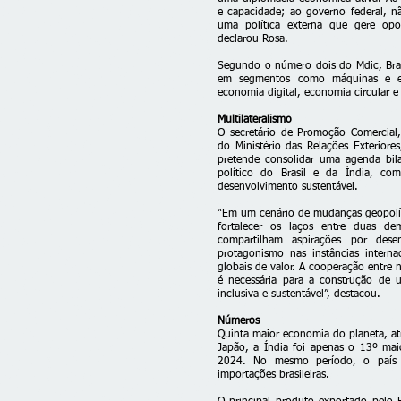
e capacidade; ao governo federal, 
uma política externa que gere oport
declarou Rosa.
Segundo o número dois do Mdic, Brasi
em segmentos como máquinas e equi
economia digital, economia circular e
Multilateralismo
O secretário de Promoção Comercial,
do Ministério das Relações Exterior
pretende consolidar uma agenda bil
político do Brasil e da Índia, co
desenvolvimento sustentável.
“Em um cenário de mudanças geopolíti
fortalecer os laços entre duas de
compartilham aspirações por dese
protagonismo nas instâncias interna
globais de valor. A cooperação entre n
é necessária para a construção de u
inclusiva e sustentável”, destacou.
Números
Quinta maior economia do planeta, at
Japão, a Índia foi apenas o 13º maio
2024. No mesmo período, o país a
importações brasileiras.