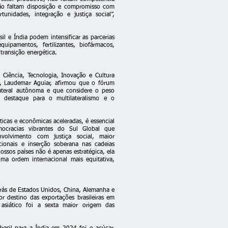
não faltam disposição e compromisso com
unidades, integração e justiça social”,
l e Índia podem intensificar as parcerias
pamentos, fertilizantes, biofármacos,
 transição energética.
 Ciência, Tecnologia, Inovação e Cultura
es, Laudemar Aguiar, afirmou que o fórum
ateral autônoma e que considere o peso
m destaque para o multilateralismo e o
cas e econômicas aceleradas, é essencial
mocracias vibrantes do Sul Global que
nvolvimento com justiça social, maior
cionais e inserção soberana nas cadeias
ossos países não é apenas estratégica, ela
ma ordem internacional mais equitativa,
rás de Estados Unidos, China, Alemanha e
r destino das exportações brasileiras em
siático foi a sexta maior origem das