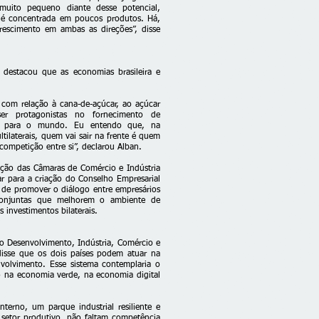
muito pequeno diante desse potencial,
 é concentrada em poucos produtos. Há,
escimento em ambas as direções”, disse
 destacou que as economias brasileira e
om relação à cana-de-açúcar, ao açúcar
er protagonistas no fornecimento de
ção para o mundo. Eu entendo que, na
ltilaterais, quem vai sair na frente é quem
ompetição entre si”, declarou Alban.
ação das Câmaras de Comércio e Indústria
r para a criação do Conselho Empresarial
o de promover o diálogo entre empresários
conjuntas que melhorem o ambiente de
 investimentos bilaterais.
do Desenvolvimento, Indústria, Comércio e
 disse que os dois países podem atuar na
olvimento. Esse sistema contemplaria o
o na economia verde, na economia digital
terno, um parque industrial resiliente e
setor produtivo, não faltam competência