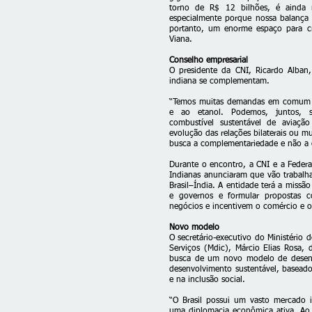
torno de R$ 12 bilhões, é ainda 
especialmente porque nossa balança
portanto, um enorme espaço para cr
Viana.
Conselho empresarial
O presidente da CNI, Ricardo Alban,
indiana se complementam.
“Temos muitas demandas em comum c
e ao etanol. Podemos, juntos, s
combustível sustentável de avia
evolução das relações bilaterais ou mu
busca a complementariedade e não a c
Durante o encontro, a CNI e a Feder
Indianas anunciaram que vão trabalha
Brasil–Índia. A entidade terá a missã
e governos e formular propostas 
negócios e incentivem o comércio e os
Novo modelo
O secretário-executivo do Ministério 
Serviços (Mdic), Márcio Elias Rosa,
busca de um novo modelo de desenv
desenvolvimento sustentável, basead
e na inclusão social.
“O Brasil possui um vasto mercado in
uma diplomacia econômica ativa. Ao 