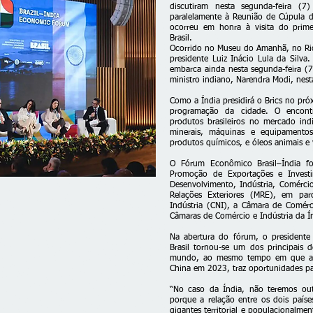
discutiram nesta segunda-feira (7)
paralelamente à Reunião de Cúpula d
ocorreu em honra à visita do prime
Brasil.
Ocorrido no Museu do Amanhã, no Rio 
presidente Luiz Inácio Lula da Silva
embarca ainda nesta segunda-feira (7)
ministro indiano, Narendra Modi, nesta
Como a Índia presidirá o Brics no pró
programação da cidade. O encontr
produtos brasileiros no mercado ind
minerais, máquinas e equipamentos
produtos químicos, e óleos animais e 
O Fórum Econômico Brasil–Índia fo
Promoção de Exportações e Investim
Desenvolvimento, Indústria, Comércio
Relações Exteriores (MRE), em pa
Indústria (CNI), a Câmara de Comérc
Câmaras de Comércio e Indústria da Ín
Na abertura do fórum, o presidente 
Brasil tornou-se um dos principais d
mundo, ao mesmo tempo em que a Í
China em 2023, traz oportunidades par
“No caso da Índia, não teremos ou
porque a relação entre os dois paíse
gigantes territorial e populacionalmen