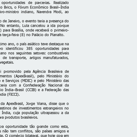
 oportunidades de parcerias. Realizado
o Brics, o Fórum Econômico Brasil–Índia
iro-ministro indiano, Narendra Modi, ao
de Janeiro, o evento teria a presença do
. No entanto, Lula cancelou a ida porque
 para Brasília, onde receberá o primeiro-
 terça-feira (8) no Palácio do Planalto.
ximo ano, o país asiático teve destaque na
o identificou 385 oportunidades para
iano nos seguintes setores: combustíveis
 de transporte, artigos manufaturados,
vegetais.
i promovido pela Agência Brasileira de
entos (ApexBrasil), pelo Ministério do
 e Serviços (MDIC) e pelo Ministério das
rceria com a Confederação Nacional da
io Índia–Brasil (CCIB) e a Federação das
dia (FICCI).
da ApexBrasil, Jorge Viana, disse que o
estinos de investimentos estrangeiros no
ndia, cuja população ultrapassou a da
a produtos brasileiros.
tra oportunidade tão grande como esta,
s não tem conflitos, são países amigos e
te. O comércio bilateral, que hoje gira em