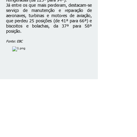
refrigeradas (da 123ª para 94ª).
Já entre os que mais perderam, destacam-se
serviço de manutenção e reparação de
aeronaves, turbinas e motores de aviação,
que perdeu 25 posições (de 41ª para 66ª) e
biscoitos e bolachas, da 37ª para 58ª
posição.
Fonte: EBC
Fale conosco