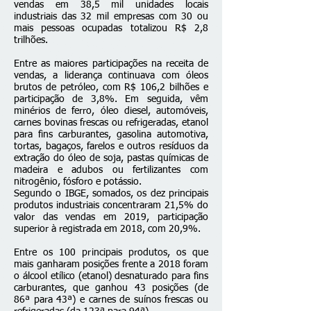
vendas em 38,5 mil unidades locais
industriais das 32 mil empresas com 30 ou
mais pessoas ocupadas totalizou R$ 2,8
trilhões.
Entre as maiores participações na receita de
vendas, a liderança continuava com óleos
brutos de petróleo, com R$ 106,2 bilhões e
participação de 3,8%. Em seguida, vêm
minérios de ferro, óleo diesel, automóveis,
carnes bovinas frescas ou refrigeradas, etanol
para fins carburantes, gasolina automotiva,
tortas, bagaços, farelos e outros resíduos da
extração do óleo de soja, pastas químicas de
madeira e adubos ou fertilizantes com
nitrogênio, fósforo e potássio.
Segundo o IBGE, somados, os dez principais
produtos industriais concentraram 21,5% do
valor das vendas em 2019, participação
superior à registrada em 2018, com 20,9%.
Entre os 100 principais produtos, os que
mais ganharam posições frente a 2018 foram
o álcool etílico (etanol) desnaturado para fins
carburantes, que ganhou 43 posições (de
86ª para 43ª) e carnes de suínos frescas ou