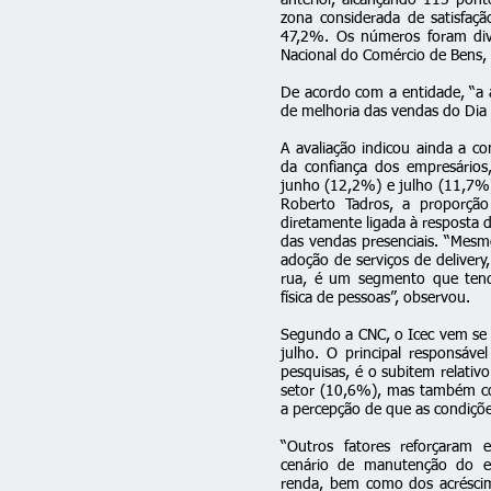
anterior, alcançando 115 pont
zona considerada de satisfaçã
47,2%. Os números foram div
Nacional do Comércio de Bens, 
De acordo com a entidade, “a a
de melhoria das vendas do Dia 
A avaliação indicou ainda a c
da confiança dos empresários
junho (12,2%) e julho (11,7%)
Roberto Tadros, a proporção
diretamente ligada à resposta
das vendas presenciais. “Mesm
adoção de serviços de delivery
rua, é um segmento que ten
física de pessoas”, observou.
Segundo a CNC, o Icec vem se
julho. O principal responsáve
pesquisas, é o subitem relativ
setor (10,6%), mas também co
a percepção de que as condiç
“Outros fatores reforçaram 
cenário de manutenção do e
renda, bem como dos acrésci