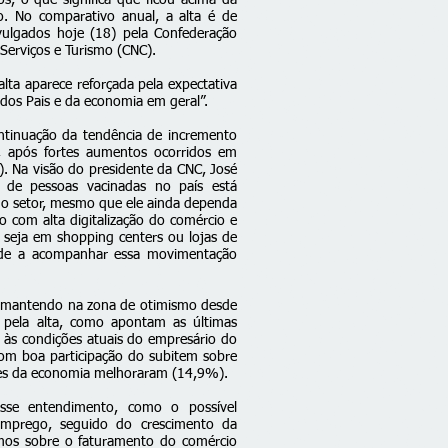
os, o que significa que ficou acima da
o. No comparativo anual, a alta é de
ulgados hoje (18) pela Confederação
Serviços e Turismo (CNC).
lta aparece reforçada pela expectativa
dos Pais e da economia em geral”.
ontinuação da tendência de incremento
, após fortes aumentos ocorridos em
. Na visão do presidente da CNC, José
 de pessoas vacinadas no país está
 do setor, mesmo que ele ainda dependa
o com alta digitalização do comércio e
, seja em shopping centers ou lojas de
de a acompanhar essa movimentação
 mantendo na zona de otimismo desde
l pela alta, como apontam as últimas
o às condições atuais do empresário do
m boa participação do subitem sobre
ões da economia melhoraram (14,9%).
esse entendimento, como o possível
mprego, seguido do crescimento da
mos sobre o faturamento do comércio